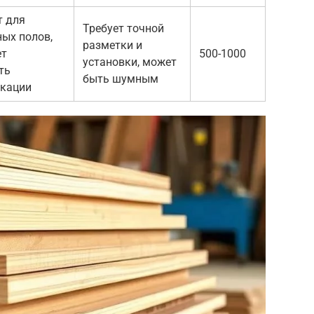
т для
Требует точной
ых полов,
разметки и
ет
500-1000
установки, может
ть
быть шумным
кации