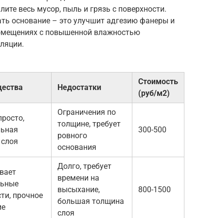
ите весь мусор, пыль и грязь с поверхности.
ать основание – это улучшит адгезию фанеры и
помещениях с повышенной влажностью
ляции.
Стоимость
ества
Недостатки
(руб/м2)
Ограничения по
просто,
толщине, требует
ьная
300-500
ровного
 слоя
основания
Долго, требует
вает
времени на
льные
высыхание,
800-1500
ти, прочное
большая толщина
ие
слоя