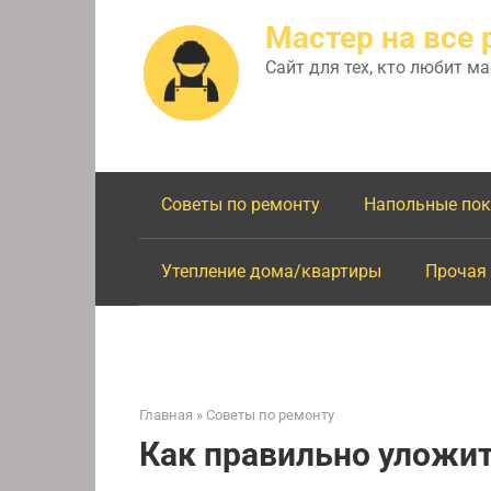
Перейти
Мастер на все 
к
контенту
Сайт для тех, кто любит м
Советы по ремонту
Напольные по
Утепление дома/квартиры
Прочая
Главная
»
Советы по ремонту
Как правильно уложит