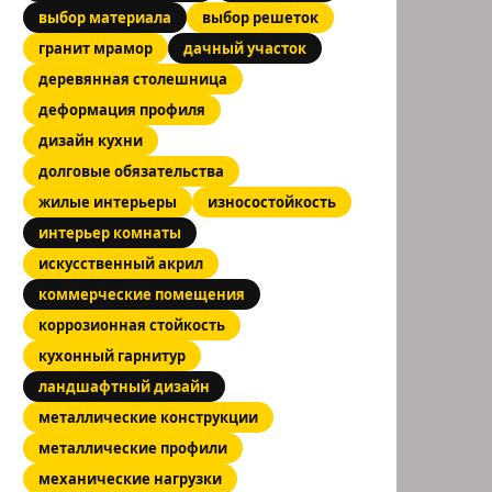
выбор материала
выбор решеток
гранит мрамор
дачный участок
деревянная столешница
деформация профиля
дизайн кухни
долговые обязательства
жилые интерьеры
износостойкость
интерьер комнаты
искусственный акрил
коммерческие помещения
коррозионная стойкость
кухонный гарнитур
ландшафтный дизайн
металлические конструкции
металлические профили
механические нагрузки