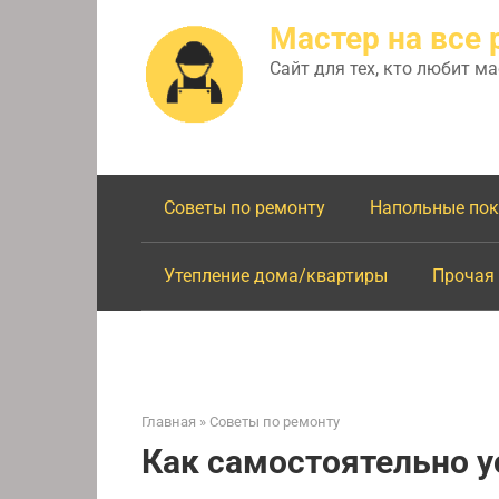
Перейти
Мастер на все 
к
контенту
Сайт для тех, кто любит м
Советы по ремонту
Напольные по
Утепление дома/квартиры
Прочая
Главная
»
Советы по ремонту
Как самостоятельно у