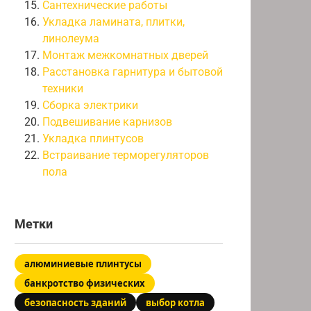
Сантехнические работы
Укладка ламината, плитки,
линолеума
Монтаж межкомнатных дверей
Расстановка гарнитура и бытовой
техники
Сборка электрики
Подвешивание карнизов
Укладка плинтусов
Встраивание терморегуляторов
пола
Метки
алюминиевые плинтусы
банкротство физических
безопасность зданий
выбор котла