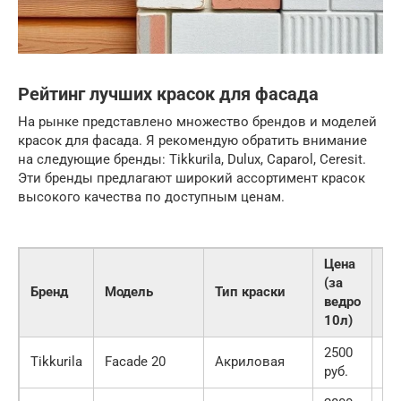
Рейтинг лучших красок для фасада
На рынке представлено множество брендов и моделей
красок для фасада. Я рекомендую обратить внимание
на следующие бренды: Tikkurila, Dulux, Caparol, Ceresit.
Эти бренды предлагают широкий ассортимент красок
высокого качества по доступным ценам.
Цена
(за
Бренд
Модель
Тип краски
Ре
ведро
10л)
2500
Tikkurila
Facade 20
Акриловая
4.5
руб.