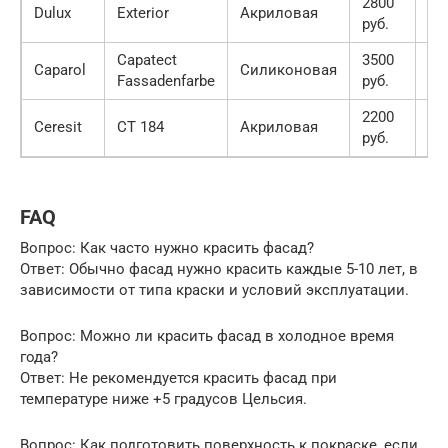
2800
Dulux
Exterior
Акриловая
4.3
руб.
Capatect
3500
Caparol
Силиконовая
4.7
Fassadenfarbe
руб.
2200
Ceresit
CT 184
Акриловая
4.0
руб.
FAQ
Вопрос: Как часто нужно красить фасад?
Ответ: Обычно фасад нужно красить каждые 5-10 лет, в
зависимости от типа краски и условий эксплуатации.
Вопрос: Можно ли красить фасад в холодное время
года?
Ответ: Не рекомендуется красить фасад при
температуре ниже +5 градусов Цельсия.
Вопрос: Как подготовить поверхность к покраске, если