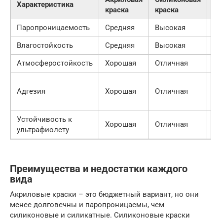
Характеристика
краска
краска
кр
Паропроницаемость
Средняя
Высокая
В
Влагостойкость
Средняя
Высокая
В
Атмосферостойкость
Хорошая
Отличная
О
От
Адгезия
Хорошая
Отличная
м
п
Устойчивость к
Хорошая
Отличная
Х
ультрафиолету
Преимущества и недостатки каждого
вида
Акриловые краски – это бюджетный вариант, но они
менее долговечны и паропроницаемы, чем
силиконовые и силикатные. Силиконовые краски