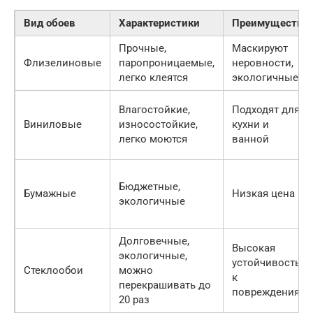
Вид обоев
Характеристики
Преимущества
Прочные,
Маскируют
Флизелиновые
паропроницаемые,
неровности,
легко клеятся
экологичные
Влагостойкие,
Подходят для
Виниловые
износостойкие,
кухни и
легко моются
ванной
Бюджетные,
Бумажные
Низкая цена
экологичные
Долговечные,
Высокая
экологичные,
устойчивость
Стеклообои
можно
к
перекрашивать до
повреждениям
20 раз