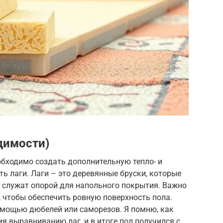
димости)
обходимо создать дополнительную тепло- и
ь лаги. Лаги – это деревянные бруски, которые
и служат опорой для напольного покрытия. Важно
 чтобы обеспечить ровную поверхность пола.
омощью дюбелей или саморезов. Я помню, как
 выравниванию лаг, и в итоге пол получился с