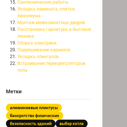
Сантехнические работы
Укладка ламината, плитки,
линолеума
Монтаж межкомнатных дверей
Расстановка гарнитура и бытовой
техники
Сборка электрики
Подвешивание карнизов
Укладка плинтусов
Встраивание терморегуляторов
пола
Метки
алюминиевые плинтусы
банкротство физических
безопасность зданий
выбор котла