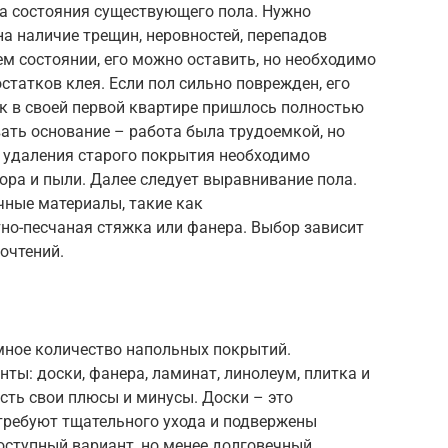
а состояния существующего пола. Нужно
а наличие трещин, неровностей, перепадов
ем состоянии, его можно оставить, но необходимо
остатков клея. Если пол сильно поврежден, его
к в своей первой квартире пришлось полностью
ать основание – работа была трудоемкой, но
е удаления старого покрытия необходимо
ора и пыли. Далее следует выравнивание пола.
чные материалы, такие как
о-песчаная стяжка или фанера. Выбор зависит
очтений.
ное количество напольных покрытий.
ы: доски, фанера, ламинат, линолеум, плитка и
сть свои плюсы и минусы. Доски – это
 требуют тщательного ухода и подвержены
оступный вариант, но менее долговечный.