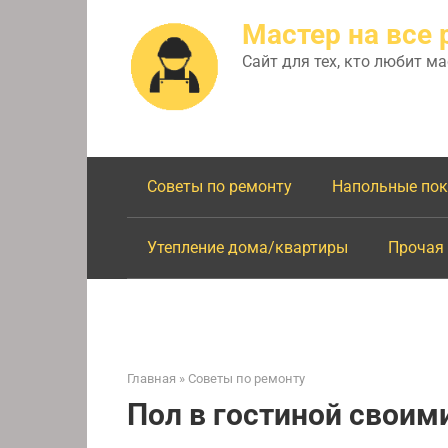
Перейти
Мастер на все 
к
контенту
Сайт для тех, кто любит м
Советы по ремонту
Напольные по
Утепление дома/квартиры
Прочая
Главная
»
Советы по ремонту
Пол в гостиной своим