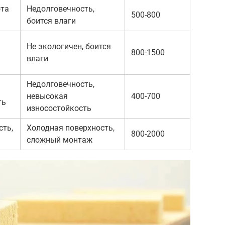
ота
Недолговечность,
500-800
боится влаги
Не экологичен, боится
800-1500
влаги
Недолговечность,
невысокая
400-700
ть
износостойкость
сть,
Холодная поверхность,
800-2000
сложный монтаж