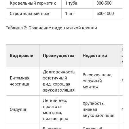
Кровельный герметик
1 туба
300-500
Строительный нож
1 шт
500-1000
Таблица 2: Сравнение видов мягкой кровли
Пр
Вид кровли
Преимущества
Недостатки
цен
м²)
Долговечность,
Высокая цена,
Битумная
эстетичный
сложный
800
черепица
вид, хорошая
монтаж
звукоизоляция
Легкий вес,
Хрупкость,
простота
Ондулин
низкая
400
монтажа,
звукоизоляция
низкая цена
Высокая
Сложный