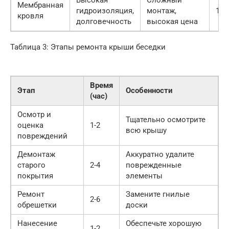
Мембранная
гидроизоляция,
монтаж,
100
кровля
долговечность
высокая цена
Таблица 3: Этапы ремонта крыши беседки
Время
Этап
Особенности
(час)
Осмотр и
Тщательно осмотрите
оценка
1-2
всю крышу
повреждений
Демонтаж
Аккуратно удалите
старого
2-4
поврежденные
покрытия
элементы
Ремонт
Замените гнилые
2-6
обрешетки
доски
Нанесение
Обеспечьте хорошую
1-2