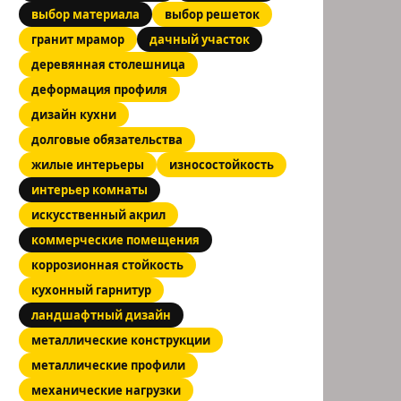
выбор материала
выбор решеток
гранит мрамор
дачный участок
деревянная столешница
деформация профиля
дизайн кухни
долговые обязательства
жилые интерьеры
износостойкость
интерьер комнаты
искусственный акрил
коммерческие помещения
коррозионная стойкость
кухонный гарнитур
ландшафтный дизайн
металлические конструкции
металлические профили
механические нагрузки