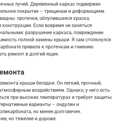
лнечных лучей. Деревянный каркас подвержен
вельное покрытие – трещинам и деформациям.
видны: протечки, облупившаяся краска,
 конструкции. Если вовремя не заняться
ечальными: разрушение каркаса, повреждение
одимость полной замены крыши. Я сам столкнулся
карбонате привела к протечкам и гниению
ать ремонт в долгий ящик.
ремонта
ремонта крыши беседки. Он легкий, прочный,
 атмосферным воздействиям. Однако, у него есть
ться при высоких температурах и требует защиты
тернативные варианты – ондулин и
ликарбоната, но менее долговечен.
ее, но тяжелее и дороже.