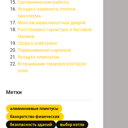
Сантехнические работы
Укладка ламината, плитки,
линолеума
Монтаж межкомнатных дверей
Расстановка гарнитура и бытовой
техники
Сборка электрики
Подвешивание карнизов
Укладка плинтусов
Встраивание терморегуляторов
пола
Метки
алюминиевые плинтусы
банкротство физических
безопасность зданий
выбор котла