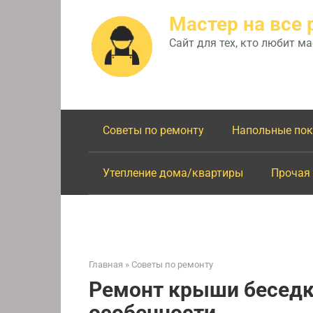
Перейти
Мастер на все 
к
контенту
Сайт для тех, кто любит м
Советы по ремонту
Напольные по
Утепление дома/квартиры
Прочая
Главная
»
Советы по ремонту
Ремонт крыши беседк
особенности