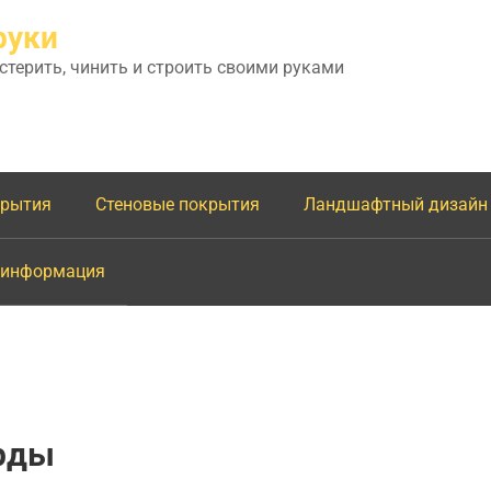
руки
астерить, чинить и строить своими руками
крытия
Стеновые покрытия
Ландшафтный дизайн
 информация
рды