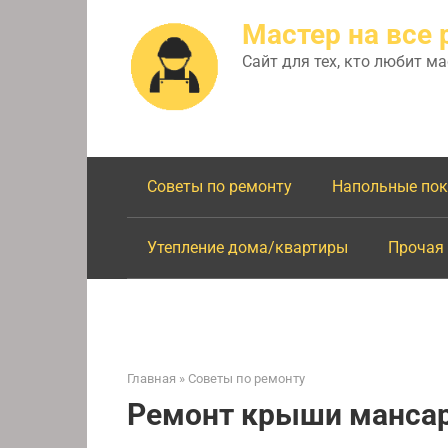
Перейти
Мастер на все 
к
контенту
Сайт для тех, кто любит м
Советы по ремонту
Напольные по
Утепление дома/квартиры
Прочая
Главная
»
Советы по ремонту
Ремонт крыши манса