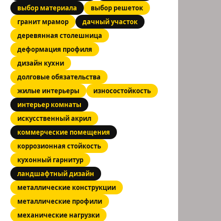
выбор материала
выбор решеток
гранит мрамор
дачный участок
деревянная столешница
деформация профиля
дизайн кухни
долговые обязательства
жилые интерьеры
износостойкость
интерьер комнаты
искусственный акрил
коммерческие помещения
коррозионная стойкость
кухонный гарнитур
ландшафтный дизайн
металлические конструкции
металлические профили
механические нагрузки