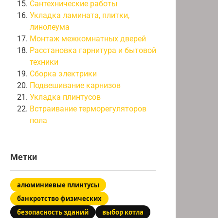
Сантехнические работы
Укладка ламината, плитки,
линолеума
Монтаж межкомнатных дверей
Расстановка гарнитура и бытовой
техники
Сборка электрики
Подвешивание карнизов
Укладка плинтусов
Встраивание терморегуляторов
пола
Метки
алюминиевые плинтусы
банкротство физических
безопасность зданий
выбор котла