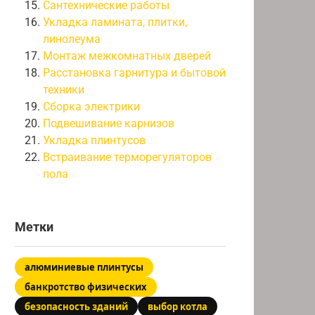
Сантехнические работы
Укладка ламината, плитки,
линолеума
Монтаж межкомнатных дверей
Расстановка гарнитура и бытовой
техники
Сборка электрики
Подвешивание карнизов
Укладка плинтусов
Встраивание терморегуляторов
пола
Метки
алюминиевые плинтусы
банкротство физических
безопасность зданий
выбор котла