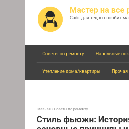
Перейти
Мастер на все 
к
контенту
Сайт для тех, кто любит м
Советы по ремонту
Напольные по
Утепление дома/квартиры
Прочая
Главная
»
Советы по ремонту
Стиль фьюжн: Истори
основные принципы и