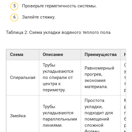
Проверьте герметичность системы.
Залейте стяжку.
Таблица 2: Схема укладки водяного теплого пола
Схема
Описание
Преимущества
Нед
Трубы
Сло
Равномерный
укладываются
укл
прогрев,
Спиральная
по спирали от
тре
экономия
центра к
точ
материала.
периметру.
рас
Простота
Ме
Трубы
укладки,
ра
укладываются
подходит для
про
Змейка
параллельными
помещений
бо
линиями.
сложной
рас
формы.
мат