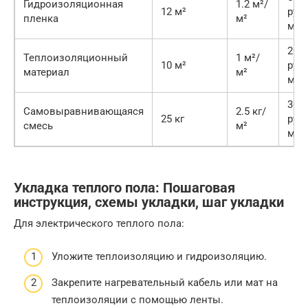
Гидроизоляционная
1.2 м²/
12 м²
руб.
пленка
м²
м²
200
Теплоизоляционный
1 м²/
10 м²
руб.
материал
м²
м²
300
Самовыравнивающаяся
2.5 кг/
25 кг
руб.
смесь
м²
меш
Укладка теплого пола: Пошаговая
инструкция, схемы укладки, шаг укладки
Для электрического теплого пола:
Уложите теплоизоляцию и гидроизоляцию.
Закрепите нагревательный кабель или мат на
теплоизоляции с помощью ленты.