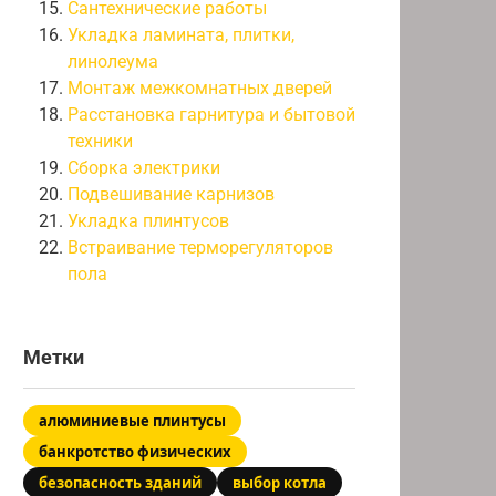
Сантехнические работы
Укладка ламината, плитки,
линолеума
Монтаж межкомнатных дверей
Расстановка гарнитура и бытовой
техники
Сборка электрики
Подвешивание карнизов
Укладка плинтусов
Встраивание терморегуляторов
пола
Метки
алюминиевые плинтусы
банкротство физических
безопасность зданий
выбор котла