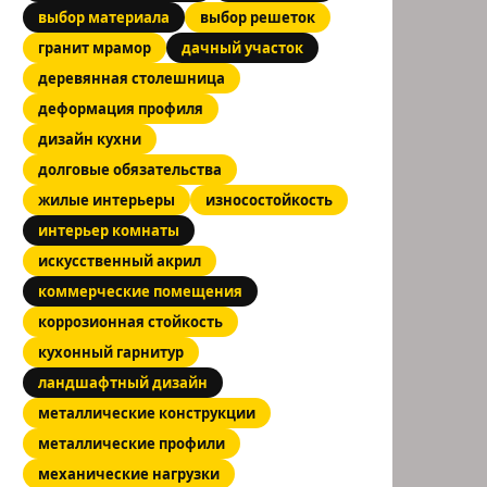
выбор материала
выбор решеток
гранит мрамор
дачный участок
деревянная столешница
деформация профиля
дизайн кухни
долговые обязательства
жилые интерьеры
износостойкость
интерьер комнаты
искусственный акрил
коммерческие помещения
коррозионная стойкость
кухонный гарнитур
ландшафтный дизайн
металлические конструкции
металлические профили
механические нагрузки