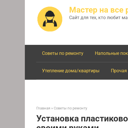
Перейти
Мастер на все 
к
контенту
Сайт для тех, кто любит м
Советы по ремонту
Напольные по
Утепление дома/квартиры
Прочая
Главная
»
Советы по ремонту
Установка пластиково
своими руками