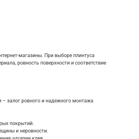
интернет-магазины. При выборе плинтуса
риала, ровность поверхности и соответствие
и – залог ровного и надежного монтажа
арых покрытий.
ещины и неровности.
ения адгезии клея.