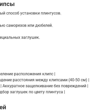
липсы
ый способ установки плинтусов.
щью саморезов или дюбелей.
пециальных заглушек.
еделение расположения клипс |
людение расстояния между клипсами (40-50 см) |
т | Аккуратное защелкивание без повреждений |
одбор заглушек по цвету плинтуса |
ей