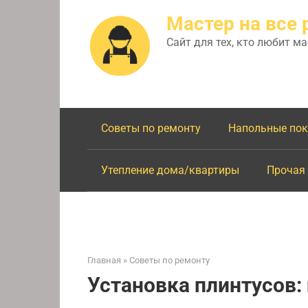
Перейти
Мастер на все 
к
контенту
Сайт для тех, кто любит м
Советы по ремонту
Напольные по
Утепление дома/квартиры
Прочая
Главная
»
Советы по ремонту
Установка плинтусов: