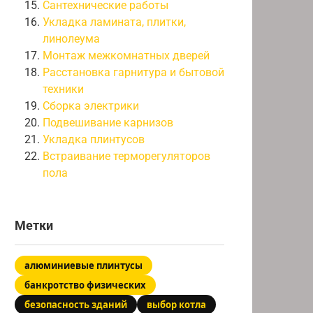
Сантехнические работы
Укладка ламината, плитки,
линолеума
Монтаж межкомнатных дверей
Расстановка гарнитура и бытовой
техники
Сборка электрики
Подвешивание карнизов
Укладка плинтусов
Встраивание терморегуляторов
пола
Метки
алюминиевые плинтусы
банкротство физических
безопасность зданий
выбор котла