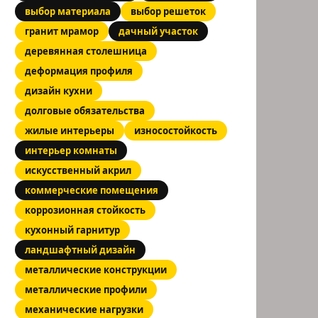
выбор материала
выбор решеток
гранит мрамор
дачный участок
деревянная столешница
деформация профиля
дизайн кухни
долговые обязательства
жилые интерьеры
износостойкость
интерьер комнаты
искусственный акрил
коммерческие помещения
коррозионная стойкость
кухонный гарнитур
ландшафтный дизайн
металлические конструкции
металлические профили
механические нагрузки