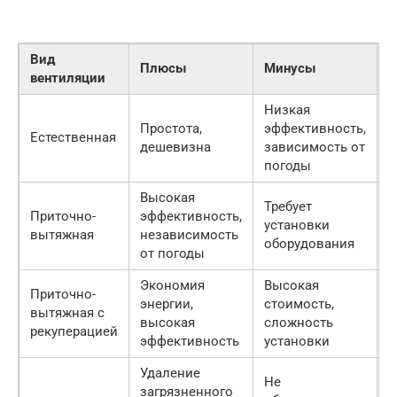
Вид
С
Плюсы
Минусы
вентиляции
(
Низкая
Простота,
эффективность,
5
Естественная
дешевизна
зависимость от
р
погоды
Высокая
Требует
Приточно-
эффективность,
2
установки
вытяжная
независимость
р
оборудования
от погоды
Экономия
Высокая
Приточно-
энергии,
стоимость,
5
вытяжная с
высокая
сложность
р
рекуперацией
эффективность
установки
Удаление
Не
загрязненного