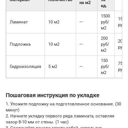
на м2
ед.
1500
1500
Ламинат
10 м2
—
руб/
руб
м2
200
2000
Подложка
10 м2
—
руб/
руб
м2
150
750
Гидроизоляция
5 м2
—
руб/
руб
м2
Пошаговая инструкция по укладке
1. Уложите подложку на подготовленное основание. (30
минут)
2. Начните укладку первого ряда ламината, оставляя
зазор 8-10 мм от стены. (1 час)
3. Соединяйте панели между собой, используя