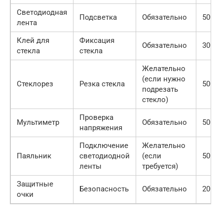
Светодиодная
Подсветка
Обязательно
500 —
лента
Клей для
Фиксация
Обязательно
300 —
стекла
стекла
Желательно
(если нужно
Стеклорез
Резка стекла
500 —
подрезать
стекло)
Проверка
Мультиметр
Обязательно
500 —
напряжения
Подключение
Желательно
Паяльник
светодиодной
(если
500 —
ленты
требуется)
Защитные
Безопасность
Обязательно
200 —
очки