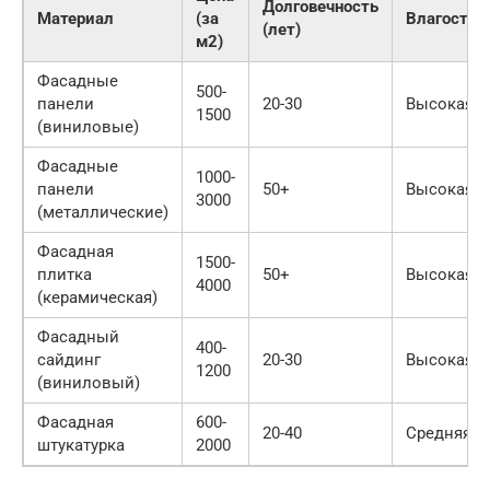
Долговечность
Материал
(за
Влагостой
(лет)
м2)
Фасадные
500-
панели
20-30
Высокая
1500
(виниловые)
Фасадные
1000-
панели
50+
Высокая
3000
(металлические)
Фасадная
1500-
плитка
50+
Высокая
4000
(керамическая)
Фасадный
400-
сайдинг
20-30
Высокая
1200
(виниловый)
Фасадная
600-
20-40
Средняя
штукатурка
2000