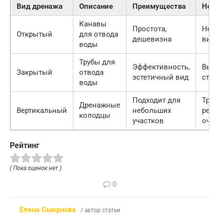
Вид дренажа
Описание
Преимущества
Недо
Канавы
Простота,
Неэс
Открытый
для отвода
дешевизна
вид
воды
Трубы для
Эффективность,
Выс
Закрытый
отвода
эстетичный вид
стои
воды
Подходит для
Треб
Дренажные
Вертикальный
небольших
регу
колодцы
участков
очис
Рейтинг
( Пока оценок нет )
0
Елена Смирнова
/ автор статьи