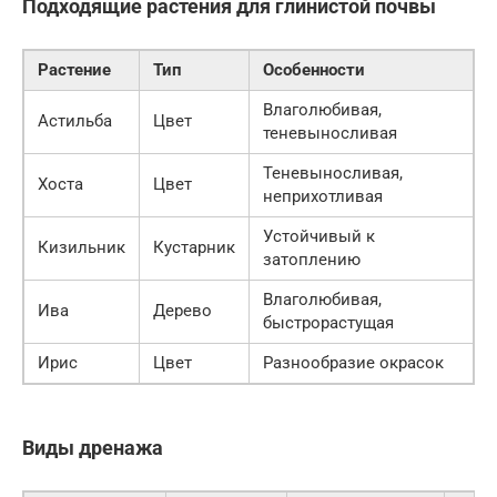
Подходящие растения для глинистой почвы
Растение
Тип
Особенности
Влаголюбивая,
Астильба
Цвет
теневыносливая
Теневыносливая,
Хоста
Цвет
неприхотливая
Устойчивый к
Кизильник
Кустарник
затоплению
Влаголюбивая,
Ива
Дерево
быстрорастущая
Ирис
Цвет
Разнообразие окрасок
Виды дренажа