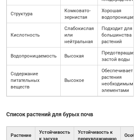
Комковато-
Хорошая
Структура
зернистая
водопроницаемо
Слабокислая
Подходит для
Кислотность
или
большинства
нейтральная
растений
Предотвращает
Водопроницаемость
Высокая
застой воды
Обеспечивает
Содержание
растения
питательных
Высокое
необходимыми
веществ
элементами
Список растений для бурых почв
Устойчивость
Устойчивость к
Растение
Особе
к засухе
переувлажнению