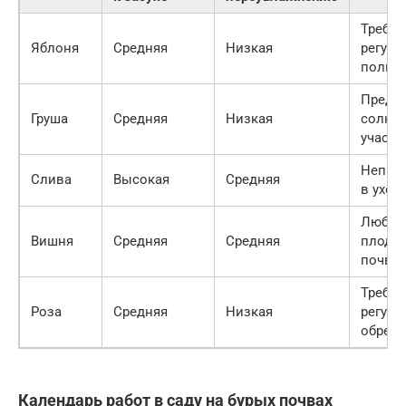
Требуе
Яблоня
Средняя
Низкая
регуля
полив
Предп
Груша
Средняя
Низкая
солне
участк
Непри
Слива
Высокая
Средняя
в уход
Любит
Вишня
Средняя
Средняя
плодо
почву
Требуе
Роза
Средняя
Низкая
регуля
обрезк
Календарь работ в саду на бурых почвах