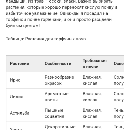
ландыши. Из трав – осоки, злаки. Важно выбирать
растения, которые хорошо переносят кислую почву и
избыточное увлажнение. Однажды я посадил на
торфяной почве гортензии, и они просто расцвели
буйным цветом!
Таблица: Растения для торфяных почв
Требования
Растение
Особенности
Освеще
к почве
Разнообразие
Влажная,
Солнце
Ирис
окрасок
кислая
полуте
Ароматные
Влажная,
Солнце
Лилия
цветы
кислая
полуте
Пышные
Влажная,
Тень,
Астильба
соцветия
кислая
полуте
Декоративные
Влажная,
Тень,
Хоста