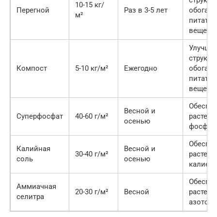
структур
10-15 кг/
Перегной
Раз в 3-5 лет
обогащ
м²
питате
вещест
Улучша
структур
Компост
5-10 кг/м²
Ежегодно
обогащ
питате
вещест
Обеспе
Весной и
Суперфосфат
40-60 г/м²
растени
осенью
фосфор
Обеспе
Калийная
Весной и
30-40 г/м²
растени
соль
осенью
калием
Обеспе
Аммиачная
20-30 г/м²
Весной
растени
селитра
азотом