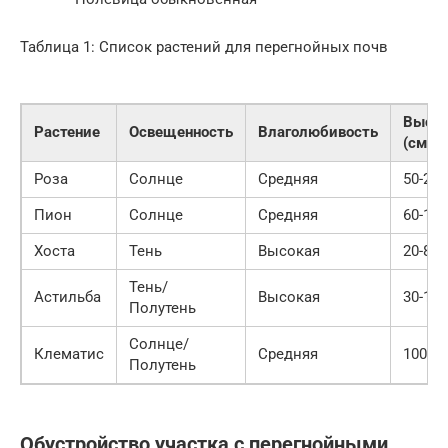
Таблица 1: Список растений для перегнойных почв
Высот
Растение
Освещенность
Влаголюбивость
(см)
Роза
Солнце
Средняя
50-200
Пион
Солнце
Средняя
60-100
Хоста
Тень
Высокая
20-80
Тень/
Астильба
Высокая
30-120
Полутень
Солнце/
Клематис
Средняя
100-30
Полутень
Обустройство участка с перегнойными