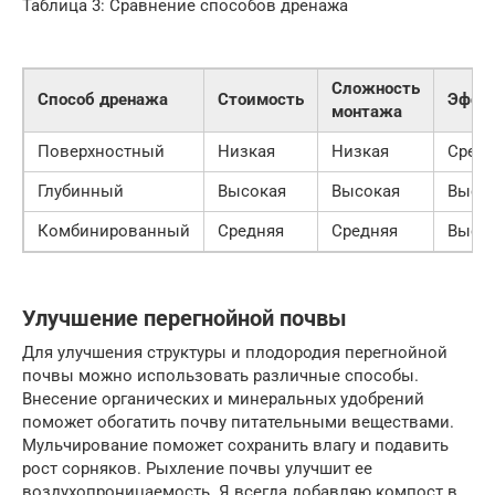
Таблица 3: Сравнение способов дренажа
Сложность
Способ дренажа
Стоимость
Эффе
монтажа
Поверхностный
Низкая
Низкая
Средн
Глубинный
Высокая
Высокая
Высо
Комбинированный
Средняя
Средняя
Высо
Улучшение перегнойной почвы
Для улучшения структуры и плодородия перегнойной
почвы можно использовать различные способы.
Внесение органических и минеральных удобрений
поможет обогатить почву питательными веществами.
Мульчирование поможет сохранить влагу и подавить
рост сорняков. Рыхление почвы улучшит ее
воздухопроницаемость. Я всегда добавляю компост в