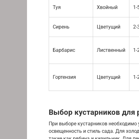
Туя
Хвойный
1-
Сирень
Цветущий
2-
Барбарис
Лиственный
1-
Гортензия
Цветущий
1-
Выбор кустарников для 
При выборе кустарников необходимо 
освещенность и стиль сада. Для холо
такие как рябина и кизильник. Для пе