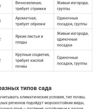
Вечнозеленая,
Живые изгороди,
5
требует стрижки
группы
Ароматная,
Одиночные
3
требует обрезки
посадки, группы
Живые изгороди,
Яркие листья и
2
одиночные
плоды
посадки
Крупные соцветия,
Одиночные
2
требует кислой
посадки, группы
почвы
разных типов сада
учитывать климатические условия, тип почвы,
дных регионов подойдут морозостойкие виды,
счаных почв – растения, устойчивые к засухе,