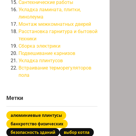
Сантехнические работы
Укладка ламината, плитки,
линолеума
Монтаж межкомнатных дверей
Расстановка гарнитура и бытовой
техники
Сборка электрики
Подвешивание карнизов
Укладка плинтусов
Встраивание терморегуляторов
пола
Метки
алюминиевые плинтусы
банкротство физических
безопасность зданий
выбор котла