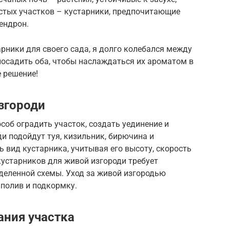
истых участков – кустарники, предпочитающие
дендрон.
рники для своего сада, я долго колебался между
посадить оба, чтобы наслаждаться их ароматом в
е решение!
згороди
соб оградить участок, создать уединение и
ди подойдут туя, кизильник, бирючина и
вид кустарника, учитывая его высоту, скорость
 кустарников для живой изгороди требует
деленной схемы. Уход за живой изгородью
 полив и подкормку.
ания участка