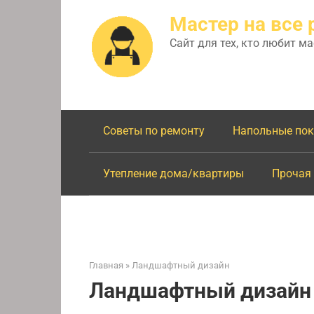
Перейти
Мастер на все 
к
контенту
Сайт для тех, кто любит м
Советы по ремонту
Напольные по
Утепление дома/квартиры
Прочая
Главная
»
Ландшафтный дизайн
Ландшафтный дизайн 