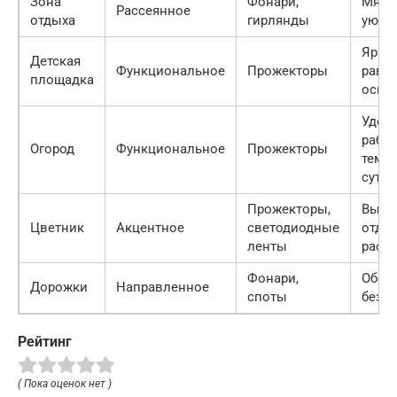
Зона
Фонари,
Мягки
Рассеянное
отдыха
гирлянды
уютн
Яркое
Детская
Функциональное
Прожекторы
равн
площадка
осве
Удоб
рабо
Огород
Функциональное
Прожекторы
темн
суток
Прожекторы,
Выде
Цветник
Акцентное
светодиодные
отде
ленты
раст
Фонари,
Обес
Дорожки
Направленное
споты
безо
Рейтинг
( Пока оценок нет )