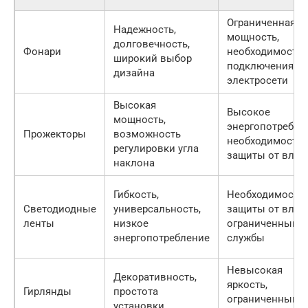
Ограниченная
Надежность,
мощность,
долговечность,
Фонари
необходимость
широкий выбор
подключения к
дизайна
электросети
Высокая
Высокое
мощность,
энергопотребле
Прожекторы
возможность
необходимость
регулировки угла
защиты от влаг
наклона
Гибкость,
Необходимость
Светодиодные
универсальность,
защиты от влаги
ленты
низкое
ограниченный с
энергопотребление
службы
Невысокая
Декоративность,
яркость,
Гирлянды
простота
ограниченный с
установки