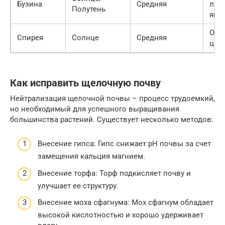
Бузина
Средняя
лист
Полутень
яго
Оби
Спирея
Солнце
Средняя
цве
Как исправить щелочную почву
Нейтрализация щелочной почвы – процесс трудоемкий,
но необходимый для успешного выращивания
большинства растений. Существует несколько методов:
Внесение гипса: Гипс снижает pH почвы за счет
замещения кальция магнием.
Внесение торфа: Торф подкисляет почву и
улучшает ее структуру.
Внесение моха сфагнума: Мох сфагнум обладает
высокой кислотностью и хорошо удерживает