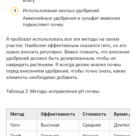
влагу.
Использование кислых удобрений:
Аммонийные удобрения и сульфат аммония
подкисляют почву.
Я пробовал использовать все эти методы на своем
участке. Наиболее эффективным оказался гипс, но его
нужно вносить регулярно. Важно помнить, что внесение
удобрений должно быть дозированным, чтобы не
навредить растениям. Я всегда делаю анализ почвы
перед внесением удобрений, чтобы точно знать, какие
элементы необходимо добавить.
Таблица 2: Методы исправления pH почвы
Метод
Эффективность
Стоимость
Время де
Гипс
Высокая
Средняя
Длительн
Торф
Средняя
Низкая
Среднее