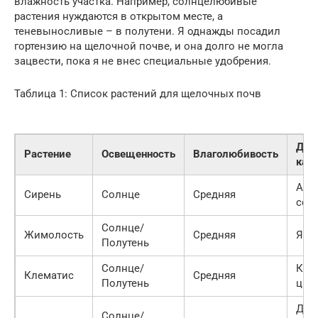
влажность участка. Например, солнцелюбивые
растения нуждаются в открытом месте, а
теневыносливые – в полутени. Я однажды посадил
гортензию на щелочной почве, и она долго не могла
зацвести, пока я не внес специальные удобрения.
Таблица 1: Список растений для щелочных почв
Дек
Растение
Освещенность
Влаголюбивость
кач
Аро
Сирень
Солнце
Средняя
соц
Солнце/
Жимолость
Средняя
Ярк
Полутень
Солнце/
Кру
Клематис
Средняя
Полутень
цве
Дек
Солнце/