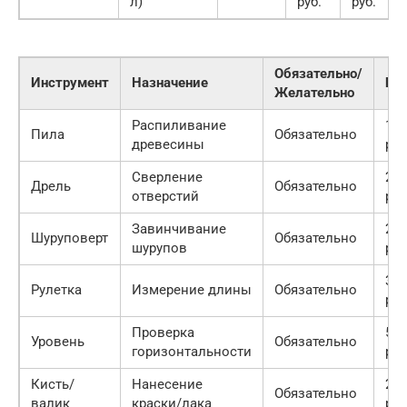
л)
руб.
руб.
Обязательно/
Инструмент
Назначение
Це
Желательно
Распиливание
150
Пила
Обязательно
древесины
руб
Сверление
200
Дрель
Обязательно
отверстий
руб
Завинчивание
250
Шуруповерт
Обязательно
шурупов
руб
300
Рулетка
Измерение длины
Обязательно
руб
Проверка
500
Уровень
Обязательно
горизонтальности
руб
Кисть/
Нанесение
200
Обязательно
валик
краски/лака
руб