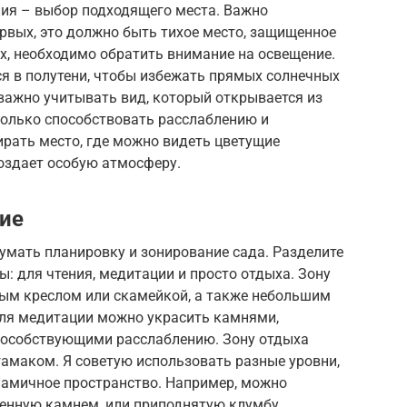
ния – выбор подходящего места. Важно
рвых, это должно быть тихое место, защищенное
ых, необходимо обратить внимание на освещение.
ся в полутени, чтобы избежать прямых солнечных
 важно учитывать вид, который открывается из
только способствовать расслаблению и
ирать место, где можно видеть цветущие
создает особую атмосферу.
ие
умать планировку и зонирование сада. Разделите
: для чтения, медитации и просто отдыха. Зону
ым креслом или скамейкой, а также небольшим
для медитации можно украсить камнями,
пособствующими расслаблению. Зону отдыха
амаком. Я советую использовать разные уровни,
инамичное пространство. Например, можно
енную камнем, или приподнятую клумбу.