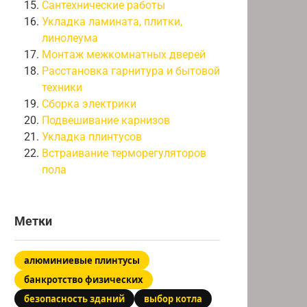
Сантехнические работы
Укладка ламината, плитки,
линолеума
Монтаж межкомнатных дверей
Расстановка гарнитура и бытовой
техники
Сборка электрики
Подвешивание карнизов
Укладка плинтусов
Встраивание терморегуляторов
пола
Метки
алюминиевые плинтусы
банкротство физических
безопасность зданий
выбор котла