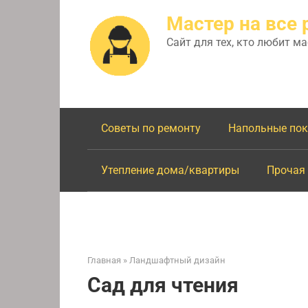
Перейти
Мастер на все 
к
контенту
Сайт для тех, кто любит м
Советы по ремонту
Напольные по
Утепление дома/квартиры
Прочая
Главная
»
Ландшафтный дизайн
Сад для чтения