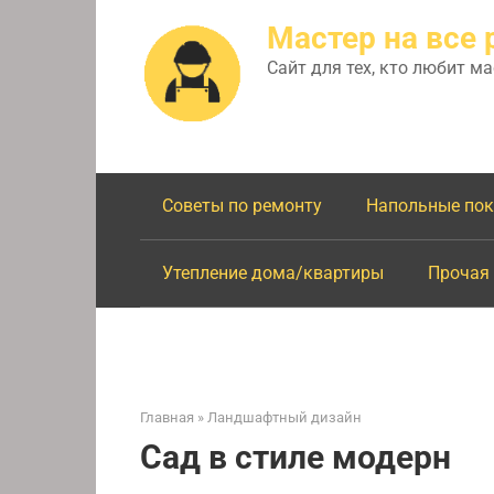
Перейти
Мастер на все 
к
контенту
Сайт для тех, кто любит м
Советы по ремонту
Напольные по
Утепление дома/квартиры
Прочая
Главная
»
Ландшафтный дизайн
Сад в стиле модерн