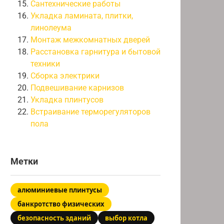
Сантехнические работы
Укладка ламината, плитки,
линолеума
Монтаж межкомнатных дверей
Расстановка гарнитура и бытовой
техники
Сборка электрики
Подвешивание карнизов
Укладка плинтусов
Встраивание терморегуляторов
пола
Метки
алюминиевые плинтусы
банкротство физических
безопасность зданий
выбор котла