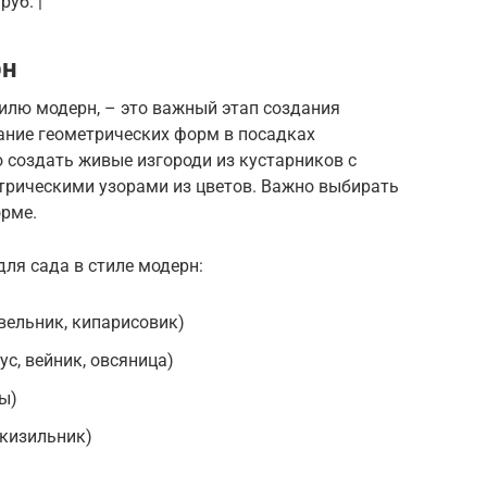
руб. |
рн
илю модерн, – это важный этап создания
ние геометрических форм в посадках
 создать живые изгороди из кустарников с
трическими узорами из цветов. Важно выбирать
орме.
для сада в стиле модерн:
вельник, кипарисовик)
с, вейник, овсяница)
ы)
 кизильник)