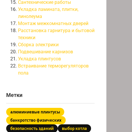
Сантехнические работы
Укладка ламината, плитки,
линолеума
Монтаж межкомнатных дверей
Расстановка гарнитура и бытовой
техники
Сборка электрики
Подвешивание карнизов
Укладка плинтусов
Встраивание терморегуляторов
пола
Метки
алюминиевые плинтусы
банкротство физических
безопасность зданий
выбор котла