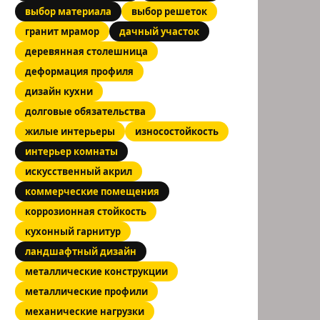
выбор материала
выбор решеток
гранит мрамор
дачный участок
деревянная столешница
деформация профиля
дизайн кухни
долговые обязательства
жилые интерьеры
износостойкость
интерьер комнаты
искусственный акрил
коммерческие помещения
коррозионная стойкость
кухонный гарнитур
ландшафтный дизайн
металлические конструкции
металлические профили
механические нагрузки