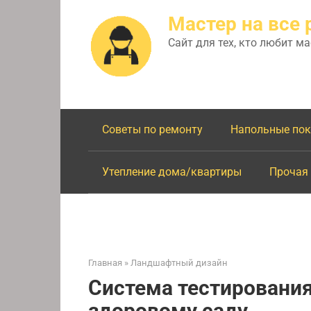
Перейти
Мастер на все 
к
контенту
Сайт для тех, кто любит м
Советы по ремонту
Напольные по
Утепление дома/квартиры
Прочая
Главная
»
Ландшафтный дизайн
Система тестирования
здоровому саду