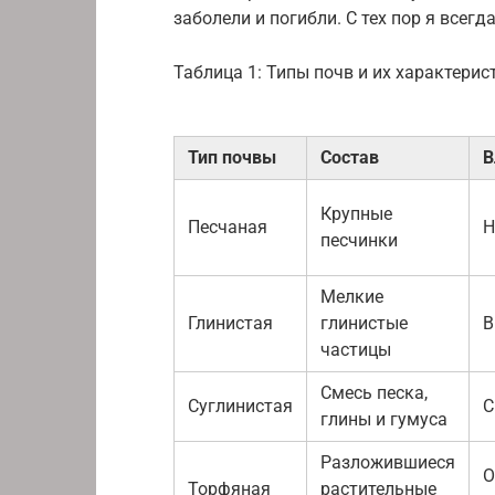
заболели и погибли. С тех пор я всег
Таблица 1: Типы почв и их характерис
Тип почвы
Состав
В
Крупные
Песчаная
Н
песчинки
Мелкие
Глинистая
глинистые
В
частицы
Смесь песка,
Суглинистая
С
глины и гумуса
Разложившиеся
О
Торфяная
растительные