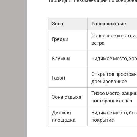
Таблица 2: Рекомендации по зониров
Зона
Расположение
Солнечное место, 
Грядки
ветра
Клумбы
Видимое место, хо
Открытое простран
Газон
дренированное
Тихое место, защищ
Зона отдыха
посторонних глаз
Детская
Видимое место, бе
площадка
покрытие