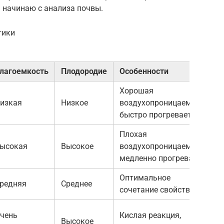
да начинаю с анализа почвы.
тики
лагоемкость
Плодородие
Особенности
Хорошая
изкая
Низкое
воздухопроницаемость,
быстро прогревается
Плохая
ысокая
Высокое
воздухопроницаемость,
медленно прогревается
Оптимальное
редняя
Среднее
сочетание свойств
чень
Кислая реакция,
Высокое