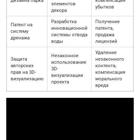
дизайна парка
компенсация
элементов
убытков
декора
Разработка
Получение
Патент на
инновационной
патента,
систему
системы отвода
продажа
дренажа
воды
лицензий
Удаление
Незаконное
Защита
незаконного
использование
авторских
контента,
3D-
прав на 3D-
компенсация
визуализации
визуализацию
морального
проекта
вреда