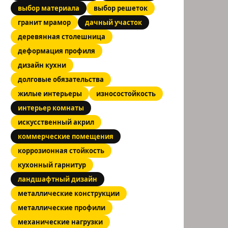
выбор материала
выбор решеток
гранит мрамор
дачный участок
деревянная столешница
деформация профиля
дизайн кухни
долговые обязательства
жилые интерьеры
износостойкость
интерьер комнаты
искусственный акрил
коммерческие помещения
коррозионная стойкость
кухонный гарнитур
ландшафтный дизайн
металлические конструкции
металлические профили
механические нагрузки