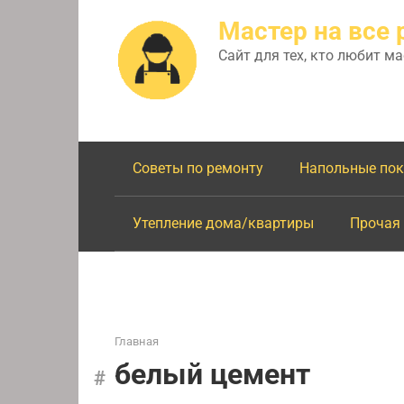
Перейти
Мастер на все 
к
контенту
Сайт для тех, кто любит м
Советы по ремонту
Напольные по
Утепление дома/квартиры
Прочая
Главная
белый цемент