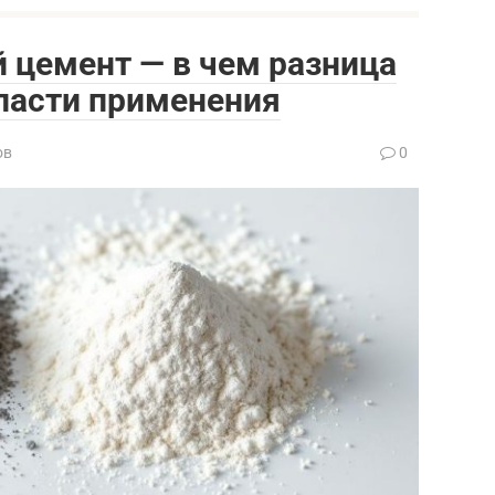
 цемент — в чем разница
бласти применения
ов
0