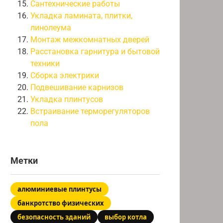
Сантехнические работы
Укладка ламината, плитки,
линолеума
Монтаж межкомнатных дверей
Расстановка гарнитура и бытовой
техники
Сборка электрики
Подвешивание карнизов
Укладка плинтусов
Встраивание терморегуляторов
пола
Метки
алюминиевые плинтусы
банкротство физических
безопасность зданий
выбор котла