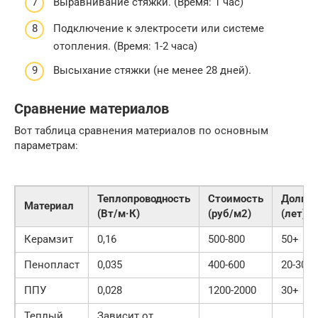
Выравнивание стяжки. (Время: 1 час)
Подключение к электросети или системе
отопления. (Время: 1-2 часа)
Высыхание стяжки (не менее 28 дней).
Сравнение материалов
Вот таблица сравнения материалов по основным
параметрам:
Теплопроводность
Стоимость
Долгов
Материал
(Вт/м·К)
(руб/м2)
(лет)
Керамзит
0,16
500-800
50+
Пенопласт
0,035
400-600
20-30
ППУ
0,028
1200-2000
30+
Теплый
Зависит от