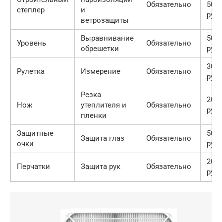
Обязательно
500
степлер
и
руб
ветрозащиты
Выравнивание
500
Уровень
Обязательно
обрешетки
руб
300
Рулетка
Измерение
Обязательно
руб
Резка
200
Нож
утеплителя и
Обязательно
руб
пленки
Защитные
500
Защита глаз
Обязательно
очки
руб
200
Перчатки
Защита рук
Обязательно
руб