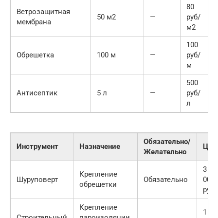
80
Ветрозащитная
50 м2
—
руб/
мембрана
м2
100
Обрешетка
100 м
—
руб/
м
500
Антисептик
5 л
—
руб/
л
Обязательно/
Инструмент
Назначение
Цен
Желательно
3
Крепление
Шуруповерт
Обязательно
000
обрешетки
руб
Крепление
1
Строительный
пароизоляции