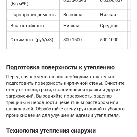
0,035-0,045
0,032-0,037
(Вт/м*К)
0,
Паропроницаемость
Высокая
Низкая
Ср
Влагостойкость
Низкая
Средняя
Ср
12
Стоимость (руб/м3)
800-1500
500-1000
20
Подготовка поверхности к утеплению
Перед началом утепления необходимо тщательно
подготовить поверхность кирпичной стены. Очистите
стену от пыли, грязи, отслоившейся краски и других
загрязнений. Выровняйте поверхность, заделав
трещины и неровности цементным раствором или
шпаклевкой. Обработайте стену грунтовкой глубокого
проникновения для улучшения адгезии утеплителя.
Технология утепления снаружи