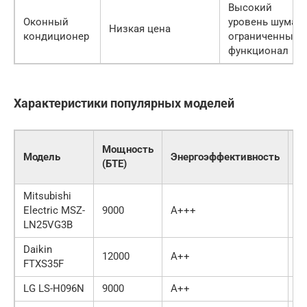
Высокий
Оконный
уровень шума,
Низкая цена
кондиционер
ограниченный
функционал
Характеристики популярных моделей
У
Мощность
Модель
Энергоэффективность
ш
(БТЕ)
(д
Mitsubishi
Electric MSZ-
9000
A+++
2
LN25VG3B
Daikin
12000
A++
2
FTXS35F
LG LS-H096N
9000
A++
2