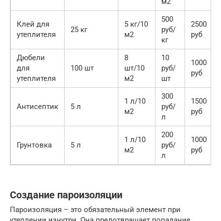
м2
500
Клей для
5 кг/10
2500
25 кг
руб/
утеплителя
м2
руб
кг
Дюбели
8
10
1000
для
100 шт
шт/10
руб/
руб
утеплителя
м2
шт
300
1 л/10
1500
Антисептик
5 л
руб/
м2
руб
л
200
1 л/10
1000
Грунтовка
5 л
руб/
м2
руб
л
Создание пароизоляции
Пароизоляция – это обязательный элемент при
утеплении изнутри. Она предотвращает попадание