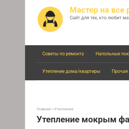
Перейти
Мастер на все 
к
контенту
Сайт для тех, кто любит м
Советы по ремонту
Напольные по
Утепление дома/квартиры
Прочая
Главная
»
Утепление
Утепление мокрым фас