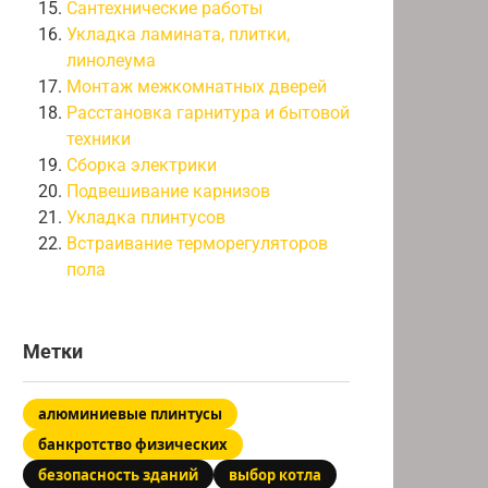
Сантехнические работы
Укладка ламината, плитки,
линолеума
Монтаж межкомнатных дверей
Расстановка гарнитура и бытовой
техники
Сборка электрики
Подвешивание карнизов
Укладка плинтусов
Встраивание терморегуляторов
пола
Метки
алюминиевые плинтусы
банкротство физических
безопасность зданий
выбор котла