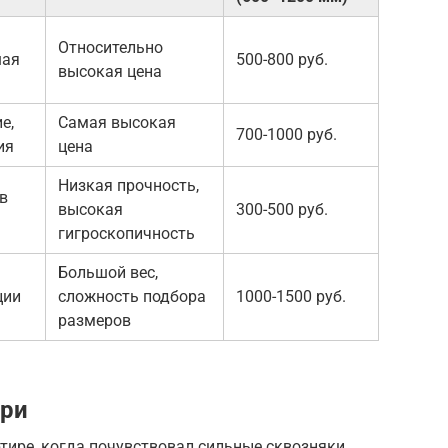
Относительно
шая
500-800 руб.
высокая цена
е,
Самая высокая
700-1000 руб.
ия
цена
Низкая прочность,
 в
высокая
300-500 руб.
гигроскопичность
Большой вес,
ции
сложность подбора
1000-1500 руб.
размеров
три
ртире, когда почувствовал сильные сквозняки