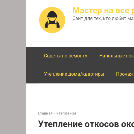
Перейти
Мастер на все 
к
контенту
Сайт для тех, кто любит м
Советы по ремонту
Напольные по
Утепление дома/квартиры
Прочая
Главная
»
Утепление
Утепление откосов ок