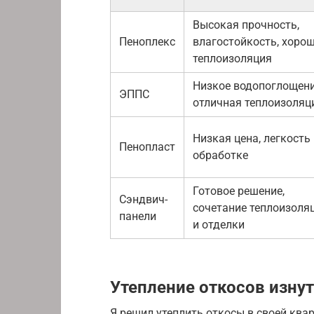
Высокая прочность,
Пеноплекс
влагостойкость, хоро
теплоизоляция
Низкое водопоглощени
ЭППС
отличная теплоизоляц
Низкая цена, легкость
Пенопласт
обработке
Готовое решение,
Сэндвич-
сочетание теплоизоля
панели
и отделки
Утепление откосов изну
Я решил утеплить откосы в своей ква