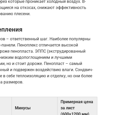
рез которые проникает холодный воздух. В-
ающиеся на откосах, снижают эффективность
ованию плесени.
епления
сов – ответственный шаг. Наиболее популярны
ч-панели. Пеноплекс отличается высокой
ороже пенопласта. ЭППС (экструдированный
 низким водопоглощением и лучшими
и, но и стоит дороже. Пенопласт – самый
чный и подвержен воздействию влаги. Сэндвич-
 в себе теплоизоляцию и отделку, но они более
а размеров.
Примерная цена
Минусы
за лист
(600×1200 мм)