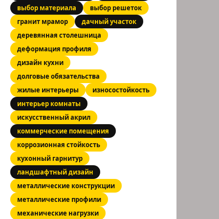
выбор материала
выбор решеток
гранит мрамор
дачный участок
деревянная столешница
деформация профиля
дизайн кухни
долговые обязательства
жилые интерьеры
износостойкость
интерьер комнаты
искусственный акрил
коммерческие помещения
коррозионная стойкость
кухонный гарнитур
ландшафтный дизайн
металлические конструкции
металлические профили
механические нагрузки