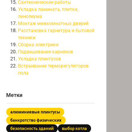
Сантехнические работы
Укладка ламината, плитки,
линолеума
Монтаж межкомнатных дверей
Расстановка гарнитура и бытовой
техники
Сборка электрики
Подвешивание карнизов
Укладка плинтусов
Встраивание терморегуляторов
пола
Метки
алюминиевые плинтусы
банкротство физических
безопасность зданий
выбор котла