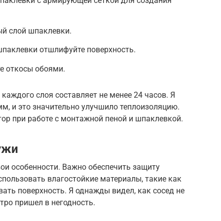
шпаклевки с армирующей сеткой для создания
й слой шпаклевки.
паклевки отшлифуйте поверхность.
те откосы обоями.
каждого слоя составляет не менее 24 часов. Я
м, и это значительно улучшило теплоизоляцию.
тор при работе с монтажной пеной и шпаклевкой.
ужи
ои особенности. Важно обеспечить защиту
использовать влагостойкие материалы, такие как
ать поверхность. Я однажды видел, как сосед не
стро пришел в негодность.