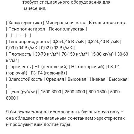
требует специального оборудования для
нанесения.
| Характеристика | Минеральная вата | Базальтовая вата
| Пенополистирол | Пенополиуретан |
|—|—|—|—|—|
| Теплопроводность | 0,35-0,45 Вт/мК | 0,32-0,40 Вт/мК |
0,03-0,04 Вт/мК | 0,02-0,03 Вт/мК |
| Плотность | 30-70 кг/м³ | 70-150 кг/м³ | 15-30 кг/м³ | 30-60
кг/м³ |
| Горючесть | НГ (негорючий) | НГ (негорючий) | Г3, Г4
(горючий) | Г3, Г4 (горючий) |
| Влагостойкость | Средняя | Высокая | Низкая | Высокая
|
| Цена (руб/м³) | 1500-3000 | 2500-4000 | 800-1500 | 5000-
8000 |
Я бы рекомендовал использовать базальтовую вату –
она обладает оптимальным сочетанием характеристик
и прослужит вам долгие годы.