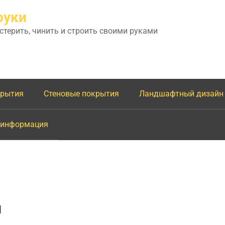
руки
астерить, чинить и строить своими руками
крытия
Стеновые покрытия
Ландшафтный дизайн
 информация
и