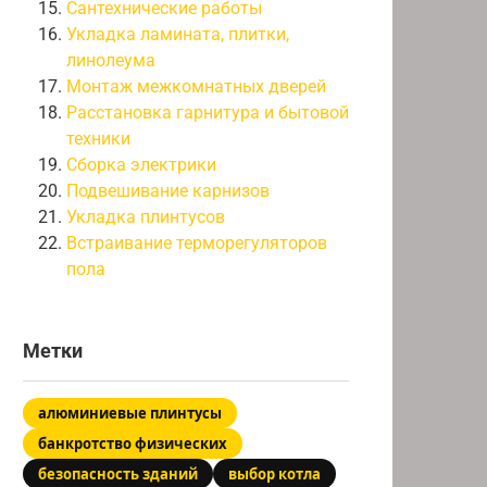
Сантехнические работы
Укладка ламината, плитки,
линолеума
Монтаж межкомнатных дверей
Расстановка гарнитура и бытовой
техники
Сборка электрики
Подвешивание карнизов
Укладка плинтусов
Встраивание терморегуляторов
пола
Метки
алюминиевые плинтусы
банкротство физических
безопасность зданий
выбор котла