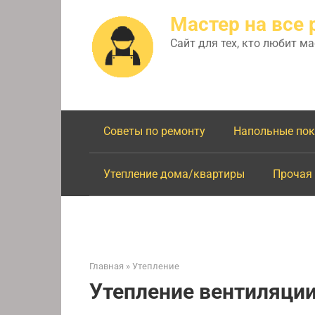
Перейти
Мастер на все 
к
контенту
Сайт для тех, кто любит м
Советы по ремонту
Напольные по
Утепление дома/квартиры
Прочая
Главная
»
Утепление
Утепление вентиляци