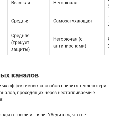
Высокая
Негорючая
500
150-
Средняя
Самозатухающая
300
Средняя
Негорючая (с
800-
(требует
антипиренами)
2000
защиты)
ных каналов
мых эффективных способов снизить теплопотери.
каналов, проходящих через неотапливаемые
я:
оды от пыли и грязи. Убедитесь, что нет