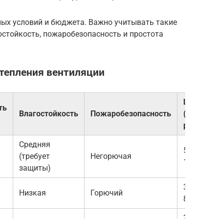
ных условий и бюджета. Важно учитывать такие
остойкость, пожаробезопасность и простота
утепления вентиляции
Цена
ть
Влагостойкость
Пожаробезопасность
(руб/
рулон)
Средняя
500-
(требует
Негорючая
1500
защиты)
300-
Низкая
Горючий
800
200-