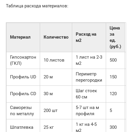
Таблица расхода материалов:
Цена
Расход на
за
Материал
Количество
м2
ед.
(руб.)
Гипсокартон
1 лист на 2-3
10 листов
500
5
(ГКЛ)
м2
Периметр
Профиль UD
20 м
150
3
перегородки
Шаг стоек
Профиль CD
30 м
120
3
60 см
Саморезы
5-7 шт на м
200 шт
5
1
по металлу
профиля
1 кг на 4-5
Шпатлевка
25 кг
300
7
м2