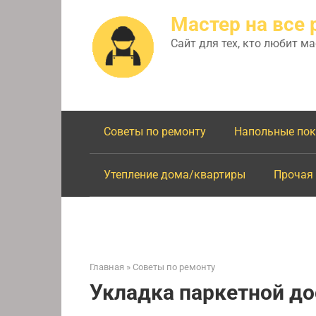
Перейти
Мастер на все 
к
контенту
Сайт для тех, кто любит м
Советы по ремонту
Напольные по
Утепление дома/квартиры
Прочая
Главная
»
Советы по ремонту
Укладка паркетной д