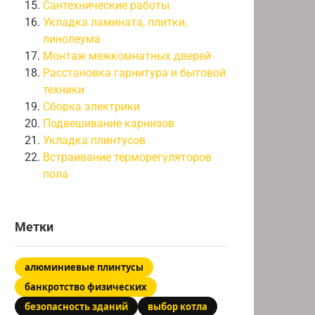
Сантехнические работы
Укладка ламината, плитки,
линолеума
Монтаж межкомнатных дверей
Расстановка гарнитура и бытовой
техники
Сборка электрики
Подвешивание карнизов
Укладка плинтусов
Встраивание терморегуляторов
пола
Метки
алюминиевые плинтусы
банкротство физических
безопасность зданий
выбор котла