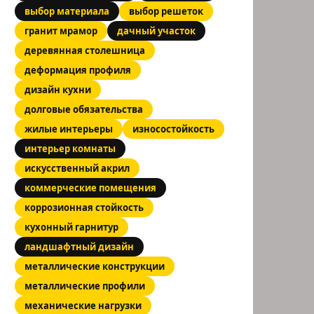
выбор материала
выбор решеток
гранит мрамор
дачный участок
деревянная столешница
деформация профиля
дизайн кухни
долговые обязательства
жилые интерьеры
износостойкость
интерьер комнаты
искусственный акрил
коммерческие помещения
коррозионная стойкость
кухонный гарнитур
ландшафтный дизайн
металлические конструкции
металлические профили
механические нагрузки