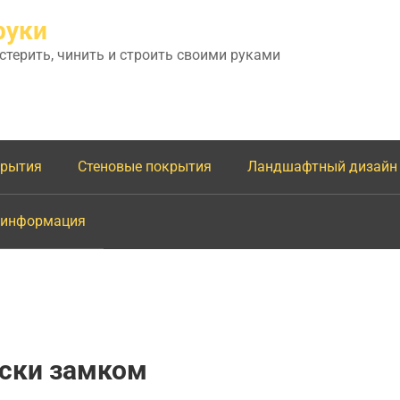
руки
астерить, чинить и строить своими руками
крытия
Стеновые покрытия
Ландшафтный дизайн
 информация
оски замком