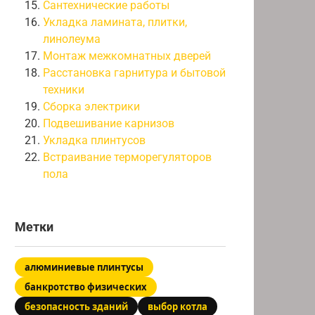
Сантехнические работы
Укладка ламината, плитки,
линолеума
Монтаж межкомнатных дверей
Расстановка гарнитура и бытовой
техники
Сборка электрики
Подвешивание карнизов
Укладка плинтусов
Встраивание терморегуляторов
пола
Метки
алюминиевые плинтусы
банкротство физических
безопасность зданий
выбор котла