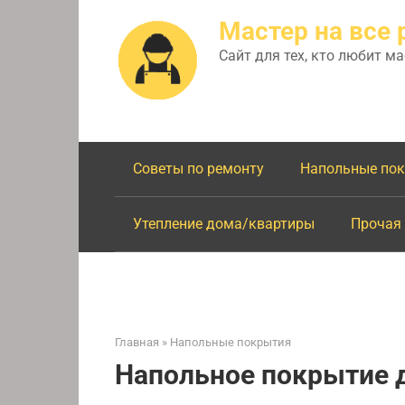
Перейти
Мастер на все 
к
контенту
Сайт для тех, кто любит м
Советы по ремонту
Напольные по
Утепление дома/квартиры
Прочая
Главная
»
Напольные покрытия
Напольное покрытие 