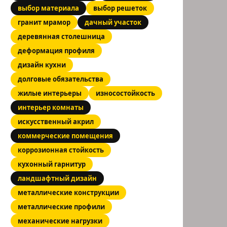
выбор материала
выбор решеток
гранит мрамор
дачный участок
деревянная столешница
деформация профиля
дизайн кухни
долговые обязательства
жилые интерьеры
износостойкость
интерьер комнаты
искусственный акрил
коммерческие помещения
коррозионная стойкость
кухонный гарнитур
ландшафтный дизайн
металлические конструкции
металлические профили
механические нагрузки