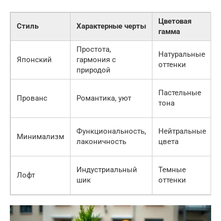
Цветовая
Стиль
Характерные черты
гамма
Простота,
Натуральные
Японский
гармония с
оттенки
природой
Пастельные
Прованс
Романтика, уют
тона
Функциональность,
Нейтральные
Минимализм
лаконичность
цвета
Индустриальный
Темные
Лофт
шик
оттенки