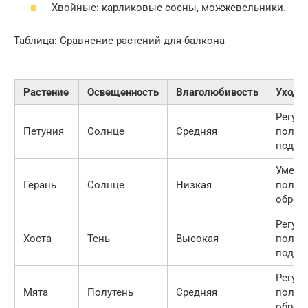
Хвойные: карликовые сосны, можжевельники.
Таблица: Сравнение растений для балкона
Растение
Освещенность
Влаголюбивость
Уход
Регул
Петуния
Солнце
Средняя
полив
подко
Умере
Герань
Солнце
Низкая
полив
обрез
Регул
Хоста
Тень
Высокая
полив
подко
Регул
Мята
Полутень
Средняя
полив
обрез