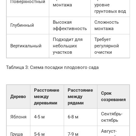
Поверхностный
монтажа
уровне
грунтовых вод
Высокая
Сложность
Глубинный
эффективность
монтажа
Подходит для
Требует
Вертикальный
небольших
регулярной
участков
очистки
Таблица 3: Схема посадки плодового сада
Расстояние
Расстояние
Срок
Дерево
между
между
созревания
деревьями
рядами
Сентябрь-
Яблоня
4-5 м
6-8 м
октябрь
Август-
Груша
5-6 м
7-9 м