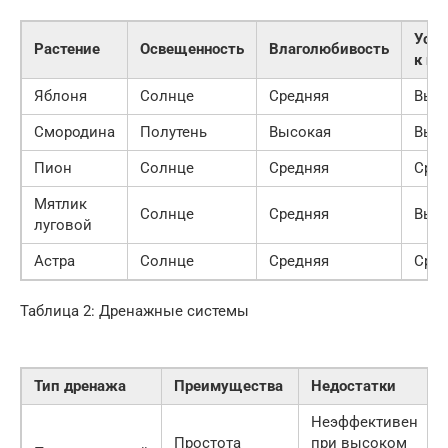
Усто
Растение
Освещенность
Влаголюбивость
к по
Яблоня
Солнце
Средняя
Выс
Смородина
Полутень
Высокая
Выс
Пион
Солнце
Средняя
Сре
Мятлик
Солнце
Средняя
Выс
луговой
Астра
Солнце
Средняя
Сре
Таблица 2: Дренажные системы
Тип дренажа
Преимущества
Недостатки
Неэффективен
Простота
при высоком