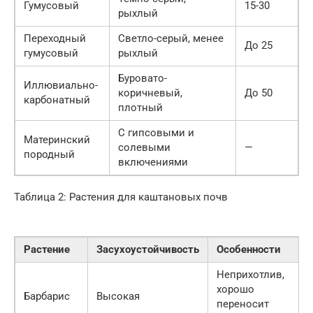
Гумусовый
15-30
рыхлый
Переходный
Светло-серый, менее
До 25
гумусовый
рыхлый
Буровато-
Иллювиально-
коричневый,
До 50
карбонатный
плотный
С гипсовыми и
Материнский
солевыми
—
породный
включениями
Таблица 2: Растения для каштановых почв
Растение
Засухоустойчивость
Особенности
Неприхотлив,
хорошо
Барбарис
Высокая
переносит