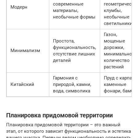
современные
геометрически
Модерн
материалы,
клумбы,
необычные формы
необычные
светильники
Газон,
Простота,
мощеные
функциональность,
дорожки,
Минимализм
отсутствие лишних
минимальное
деталей
количество
растений
Гармония с
Пруд с карпами
Китайский
природой, камни,
каменные
вода, символика
фонари, бамбук
Планировка придомовой территории
Планировка придомовой территории – это важный
этап, от которого зависит функциональность и эстетика
вашего участка. Первым делом необходимо определить