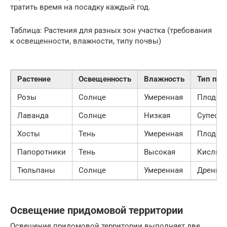
тратить время на посадку каждый год.
Таблица: Растения для разных зон участка (требования
к освещенности, влажности, типу почвы)
Растение
Освещенность
Влажность
Тип поч
Розы
Солнце
Умеренная
Плодор
Лаванда
Солнце
Низкая
Супесча
Хосты
Тень
Умеренная
Плодор
Папоротники
Тень
Высокая
Кислый
Тюльпаны
Солнце
Умеренная
Дренир
Освещение придомовой территории
Освещение придомовой территории выполняет две