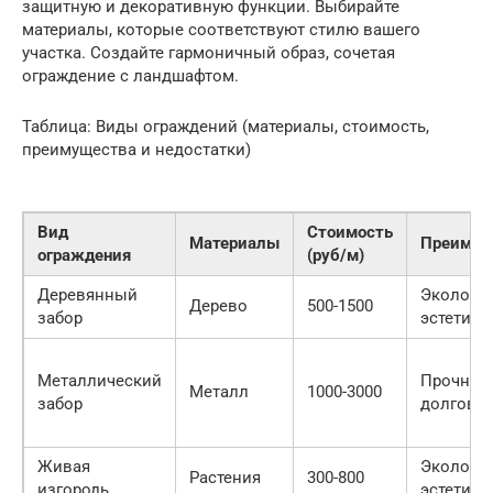
защитную и декоративную функции. Выбирайте
материалы, которые соответствуют стилю вашего
участка. Создайте гармоничный образ, сочетая
ограждение с ландшафтом.
Таблица: Виды ограждений (материалы, стоимость,
преимущества и недостатки)
Вид
Стоимость
Материалы
Преимущ
ограждения
(руб/м)
Деревянный
Экологич
Дерево
500-1500
забор
эстетичн
Металлический
Прочност
Металл
1000-3000
забор
долгове
Живая
Экологич
Растения
300-800
изгородь
эстетичн