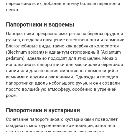
пересаживать их, добавив в почву больше перегноя и
песка.
Папоротники и водоемы
Папоротники прекрасно смотрятся на берегах прудов и
ручьев, создавая ощущение естественности и гармонии.
Влаголюбивые виды, такие как дербянка колосистая
(Blechnum spicant) и адиантум стоповидный (Adiantum
pedatum), идеально подходят для этих целей. Можно
использовать папоротники для маскировки береговой
линии или для создания живописных композиций с
камнями и другими растениями. Однажды я посадил
папоротники вдоль небольшого ручья, и они создали
просто волшебную атмосферу, особенно в утренней
росе.
Папоротники и кустарники
Сочетание папоротников с кустарниками позволяет
создавать многоуровневые композиции, заполняя
пустоты под кронами деревьев и кустарников.