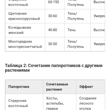
60-150
Высокая
восточный
Полутень
Щитовник
Тень/
30-60
Умеренн
красносорусовый
Полутень
Кочедыжник
40-80
Тень
Высокая
женский
Многорядник
Тень/
30-50
Умеренн
многореснитчатый
Полутень
Таблица 2: Сочетание папоротников с другими
растениями
Сочетаемые
Папоротник
Эффект
растения
Хосты,
Создание
Страусник
астильбы,
лесного
восточный
герани
уголка