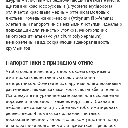
ажурными листьями, предпочитающий влажные места.
Щитовник красносорусовый (Dryopteris erythrosora) –
отличается красивым медным оттенком молодых
листьев. Кочедыжник женский (Athyrium filix-femina) –
элегантный папоротник с нежными листьями, идеально
подходящий для тенистых уголков. Многорядник
многореснитчатый (Polystichum polyblepharum) –
вечнозеленый вид, сохраняющий декоративность
круглый год.
Папоротники в природном стиле
Чтобы создать лесной уголок в своем саду, важно
имитировать естественную среду обитания
папоротников. Сочетайте их с другими влаголюбивыми
растениями, такими как мхи, хосты, астильбы и герани.
Используйте натуральные материалы для оформления
дорожек и площадок – камень, кору, щепу. Создайте
небольшие холмики и углубления, чтобы имитировать
рельеф леса. Я помню, как однажды, пытаясь
воссоздать лесной уголок, я слишком уплотнил почву,
и папоротники долго не могли прижиться. Пришлось