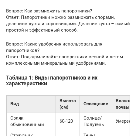
Вопрос: Как размножить папоротники?
Ответ: Папоротники можно размножать спорами,
делением куста и корневищами. Деление куста – самый
простой и эффективный способ.
Вопрос: Какие удобрения использовать для
папоротников?
Ответ: Подкармливайте папоротники весной и летом
комплексными минеральными удобрениями.
Таблица 1: Виды папоротников и их
характеристики
Высота
Влажнос
Вид
Освещение
(см)
почвы
Орляк
Солнце/
60-120
Умеренн
обыкновенный
Полутень
Страусник
Тень/