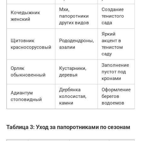
Мхи,
Создание
Кочедыжник
папоротники
тенистого
женский
других видов
сада
Яркий
Щитовник
Рододендроны,
акцент в
красносорусовый
азалии
тенистом
саду
Заполнение
Орляк
Кустарники,
пустот под
обыкновенный
деревья
кронами
Дербянка
Оформление
Адиантум
колосистая,
берегов
стоповидный
камни
водоемов
Таблица 3: Уход за папоротниками по сезонам