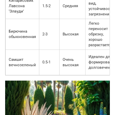
Кипарисовик
вид,
Лавсона
1.5-2
Средняя
устойчивость 
‘Элвуди’
загрязнению
Легко
переносит
Бирючина
2-3
Высокая
обрезку,
обыкновенная
хорошо
разрастается
Идеален для
Самшит
Очень
0.5-1
формирования
вечнозеленый
высокая
долговечен