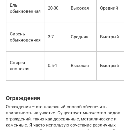
Ель
х
20-30
Высокая
Средний
обыкновенная
п
ф
А
Сирень
ц
3-7
Средняя
Быстрый
обыкновенная
д
л
О
Спирея
ц
0.5-1
Высокая
Быстрый
японская
д
л
Ограждения
Ограждения – это надежный способ обеспечить
приватность на участке. Существует множество видов
ограждений, таких как деревянные, металлические и
каменные. Я часто использую сочетание различных