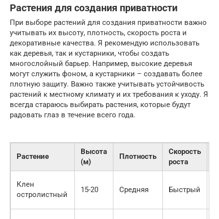
Растения для создания приватности
При выборе растений для создания приватности важно
учитывать их высоту, плотность, скорость роста и
декоративные качества. Я рекомендую использовать
как деревья, так и кустарники, чтобы создать
многослойный барьер. Например, высокие деревья
могут служить фоном, а кустарники – создавать более
плотную защиту. Важно также учитывать устойчивость
растений к местному климату и их требования к уходу. Я
всегда стараюсь выбирать растения, которые будут
радовать глаз в течение всего года.
Высота
Скорость
Д
Растение
Плотность
(м)
роста
к
К
Клен
15-20
Средняя
Быстрый
л
остролистный
о
В