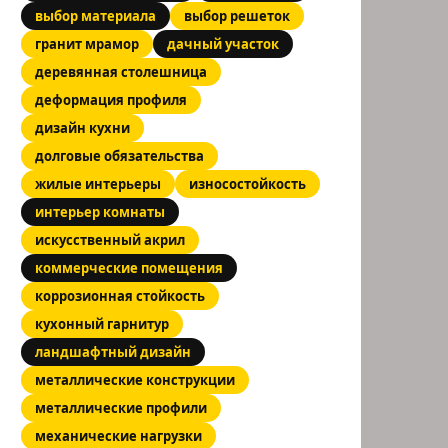
выбор материала
выбор решеток
гранит мрамор
дачный участок
деревянная столешница
деформация профиля
дизайн кухни
долговые обязательства
жилые интерьеры
износостойкость
интерьер комнаты
искусственный акрил
коммерческие помещения
коррозионная стойкость
кухонный гарнитур
ландшафтный дизайн
металлические конструкции
металлические профили
механические нагрузки