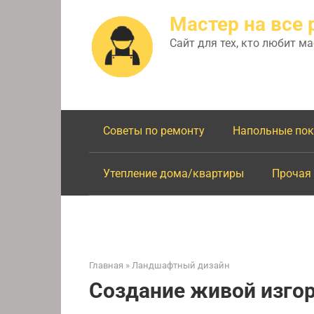
Перейти
Мастер на все 
к
контенту
Сайт для тех, кто любит м
Советы по ремонту
Напольные по
Утепление дома/квартиры
Прочая
Главная
»
Ландшафтный дизайн
Создание живой изго