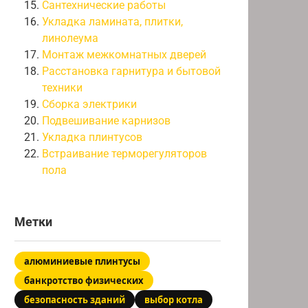
Сантехнические работы
Укладка ламината, плитки,
линолеума
Монтаж межкомнатных дверей
Расстановка гарнитура и бытовой
техники
Сборка электрики
Подвешивание карнизов
Укладка плинтусов
Встраивание терморегуляторов
пола
Метки
алюминиевые плинтусы
банкротство физических
безопасность зданий
выбор котла