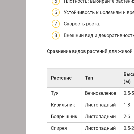
Плотность: выбирайте растени
Устойчивость к болезням и вр
Скорость роста.
Внешний вид и декоративность
Сравнение видов растений для живой 
Выс
Растение
Тип
(м)
Туя
Вечнозеленое
0.5-5
Кизильник
Листопадный
1-3
Боярышник
Листопадный
2-6
Спирея
Листопадный
0.5-2