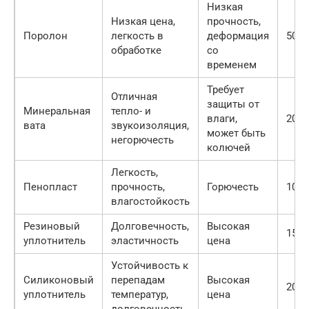
Низкая
Низкая цена,
прочность,
Поролон
легкость в
деформация
50-1
обработке
со
временем
Требует
Отличная
защиты от
Минеральная
тепло- и
влаги,
200-
вата
звукоизоляция,
может быть
негорючесть
колючей
Легкость,
Пенопласт
прочность,
Горючесть
100-
влагостойкость
Резиновый
Долговечность,
Высокая
150-
уплотнитель
эластичность
цена
Устойчивость к
Силиконовый
перепадам
Высокая
200-
уплотнитель
температур,
цена
долговечность