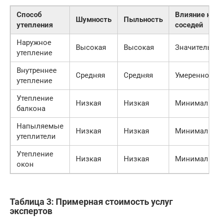
Способ
Влияние на
Шумность
Пыльность
утепления
соседей
Наружное
Высокая
Высокая
Значительн
утепление
Внутреннее
Средняя
Средняя
Умеренное
утепление
Утепление
Низкая
Низкая
Минимальн
балкона
Напыляемые
Низкая
Низкая
Минимальн
утеплители
Утепление
Низкая
Низкая
Минимальн
окон
Таблица 3: Примерная стоимость услуг
экспертов