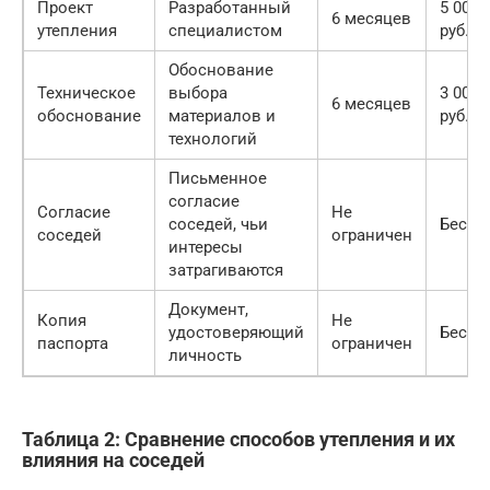
Проект
Разработанный
5 000 
6 месяцев
утепления
специалистом
руб.
Обоснование
Техническое
выбора
3 000 
6 месяцев
обоснование
материалов и
руб.
технологий
Письменное
согласие
Согласие
Не
соседей, чьи
Беспл
соседей
ограничен
интересы
затрагиваются
Документ,
Копия
Не
удостоверяющий
Беспл
паспорта
ограничен
личность
Таблица 2: Сравнение способов утепления и их
влияния на соседей